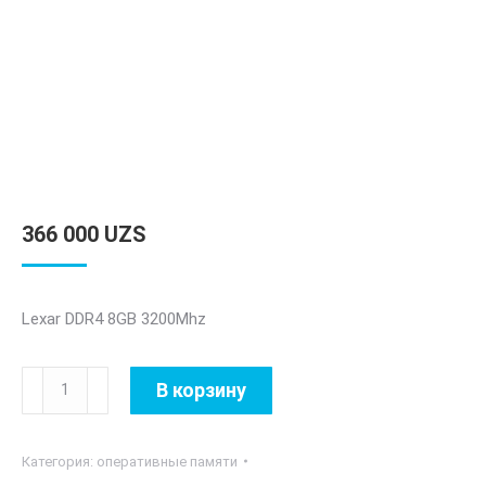
366 000
UZS
Lexar DDR4 8GB 3200Mhz
Количество
В корзину
товара
Lexar
Категория:
оперативные памяти
DDR4