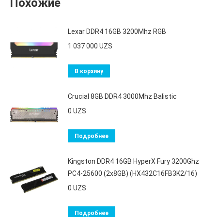
Похожие
Lexar DDR4 16GB 3200Mhz RGB
1 037 000
UZS
В корзину
Crucial 8GB DDR4 3000Mhz Balistic
0
UZS
Подробнее
Kingston DDR4 16GB HyperX Fury 3200Ghz
PC4-25600 (2x8GB) (HX432C16FB3K2/16)
0
UZS
Подробнее