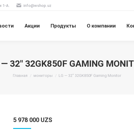
м 1-А.
info@wshop.uz
вости
Акции
Продукты
О компании
Ко
 — 32″ 32GK850F GAMING MONI
Вы здесь:
Главная
мониторы
LG — 32″ 32GK850F Gaming Monitor
5 978 000
UZS