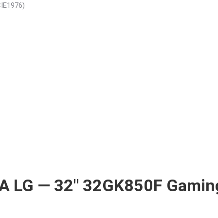
CIE1976)
LG — 32″ 32GK850F Gaming