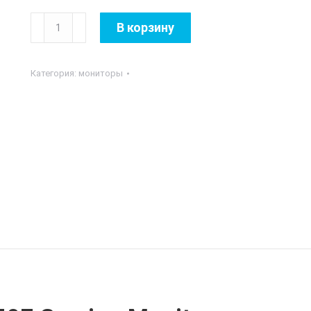
Количество
В корзину
товара
LG
Категория:
мониторы
-
32"
32GK850F
Gaming
Monitor