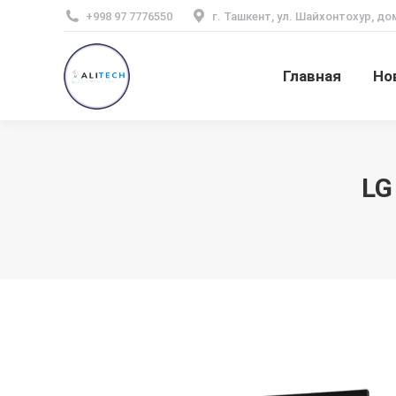
+998 97 7776550
г. Ташкент, ул. Шайхонтохур, до
Главная
Но
LG