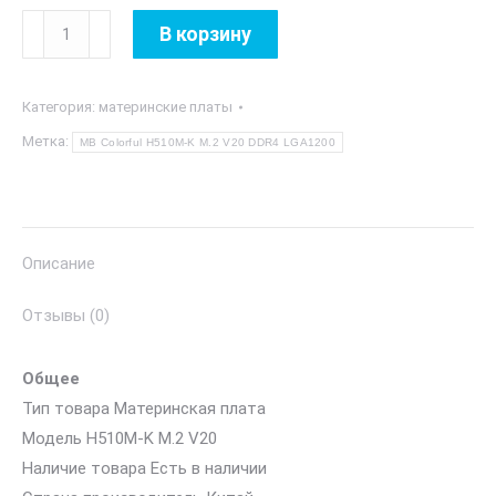
Количество
В корзину
товара
MB
Категория:
материнские платы
Colorful
H510M-
Метка:
MB Colorful H510M-K M.2 V20 DDR4 LGA1200
K
M.2
V20
DDR4
Описание
LGA1200
Отзывы (0)
Общее
Тип товара Материнская плата
Модель H510M-K M.2 V20
Наличие товара Есть в наличии