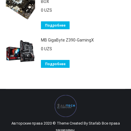
BOX
0
UZS
Подробнее
MB GigaByte Z390-GamingX
0
UZS
Подробнее
Авторские права 2020 © Theme Created By
Starlab
Все права
защищены.