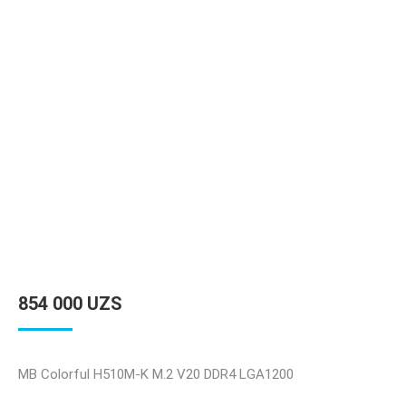
854 000
UZS
MB Colorful H510M-K M.2 V20 DDR4 LGA1200