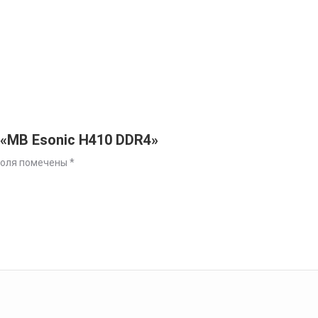
 «MB Esonic H410 DDR4»
поля помечены
*