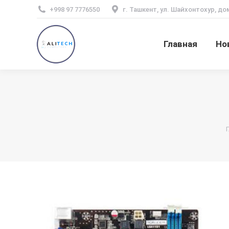
+998 97 7776550
г. Ташкент, ул. Шайхонтохур, до
Главная
Но