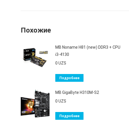
Похожие
MB Noname H81 (new) DDR3 + CPU
i3-4130
0
UZS
Подробнее
MB GigaByte H310М-S2
0
UZS
Подробнее