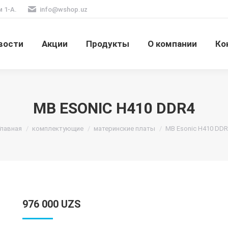
м 1-А.
info@wshop.uz
вости
Акции
Продукты
О компании
Ко
MB ESONIC H410 DDR4
Вы здесь:
Главная
комплектующие
материнские платы
MB Esonic H410 DDR
976 000
UZS