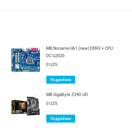
MB Noname H61 (new) DDR3 + CPU
DС G2020
0
UZS
Подробнее
MB GigaByte Z390-UD
0
UZS
Подробнее