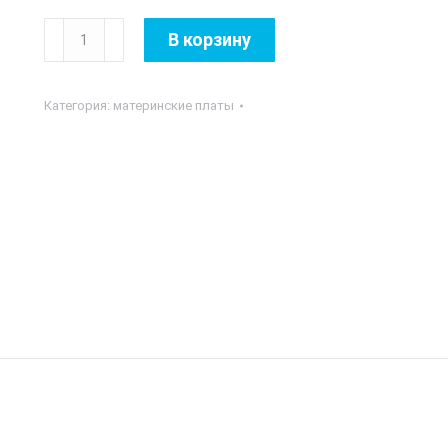
Количество
В корзину
товара
MB
Категория:
материнские платы
Esonic
H410
DDR4