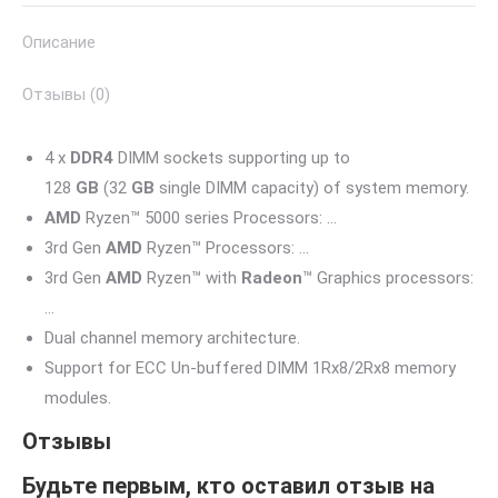
B550
Описание
AORUS
Pro
Отзывы (0)
V2
DDR4
4 x
DDR4
DIMM sockets supporting up to
128
GB
(32
GB
single DIMM capacity) of system memory.
AMD
Ryzen™ 5000 series Processors: …
3rd Gen
AMD
Ryzen™ Processors: …
3rd Gen
AMD
Ryzen™ with
Radeon
™ Graphics processors:
…
Dual channel memory architecture.
Support for ECC Un-buffered DIMM 1Rx8/2Rx8 memory
modules.
Отзывы
Будьте первым, кто оставил отзыв на