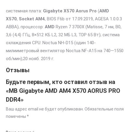
системная плата:
Gigabyte X570 Aorus Pro
(
AMD
X570
,
Socket AM4
, BIOS F6b от 17.09.2019, AGESA 1.0.0.3
ABBA); процессор:
AMD
Ryzen 7 3700X (Matisse, 7 нм, B0,
3,6 (4,4) ГГц, 8×512 КБ L2, 32 МБ L3, TDP 65 Вт); система
охлаждения CPU: Noctua NH-D15 (один 140-
милииметровый вентилятор Noctua NF-A15 на 740—1550
об/мин);
20 нояб. 2019 г.
Отзывы
Будьте первым, кто оставил отзыв на
«MB Gigabyte AMD AM4 X570 AORUS PRO
DDR4»
Ваш адрес email не будет опубликован.
Обязательные поля
помечены
*