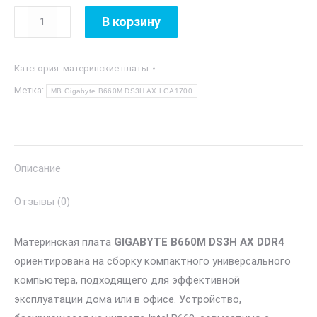
Количество
В корзину
товара
MB
Категория:
материнские платы
Gigabyte
B660M
Метка:
MB Gigabyte B660M DS3H AX LGA1700
DS3H
AX
LGA1700
Описание
Отзывы (0)
Материнская плата
GIGABYTE B660M DS3H AX DDR4
ориентирована на сборку компактного универсального
компьютера, подходящего для эффективной
эксплуатации дома или в офисе. Устройство,