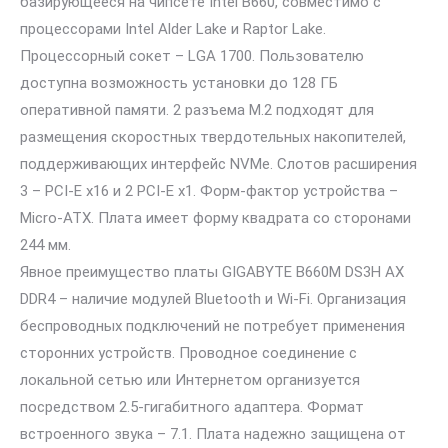
базирующееся на чипсете Intel B660, совместимо с
процессорами Intel Alder Lake и Raptor Lake.
Процессорный сокет – LGA 1700. Пользователю
доступна возможность установки до 128 ГБ
оперативной памяти. 2 разъема M.2 подходят для
размещения скоростных твердотельных накопителей,
поддерживающих интерфейс NVMe. Слотов расширения
3 – PCI-E x16 и 2 PCI-E x1. Форм-фактор устройства –
Micro-ATX. Плата имеет форму квадрата со сторонами
244 мм.
Явное преимущество платы GIGABYTE B660M DS3H AX
DDR4 – наличие модулей Bluetooth и Wi-Fi. Организация
беспроводных подключений не потребует применения
сторонних устройств. Проводное соединение с
локальной сетью или Интернетом организуется
посредством 2.5-гигабитного адаптера. Формат
встроенного звука – 7.1. Плата надежно защищена от