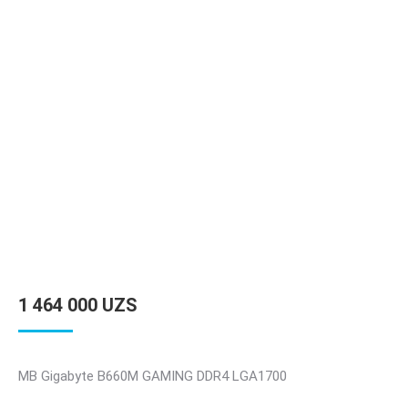
1 464 000
UZS
MB Gigabyte B660M GAMING DDR4 LGA1700