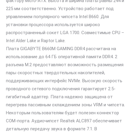
фактору Micro-ATX. Высота и ширина платы равны 244 и
225 мм соответственно. Устройство работает под
управлением популярного чипсета Intel B660. Для
установки процессора используется широко
распространенный сокет LGA 1700. Совместимые CPU –
Intel Alder Lake и Raptor Lake.
Плата GIGABYTE B660M GAMING DDR4 рассчитана на
использование до 64 ГБ оперативной памяти DDR4. 2
разъема M.2 предоставляют возможность размещения
пары скоростных твердотельных накопителей,
поддерживающих интерфейс NVMe. Высокую скорость
проводного сетевого подключения гарантирует 2.5-
гигабитный адаптер. Плата надежно защищена от
перегрева пассивным охлаждением зоны VRM и чипсета.
Некоторым пользователям будет полезен коннектор
COM-порта. Аудиочипсет Realtek ALC897 обеспечивает
детальную передачу звука в формате 7.1. В