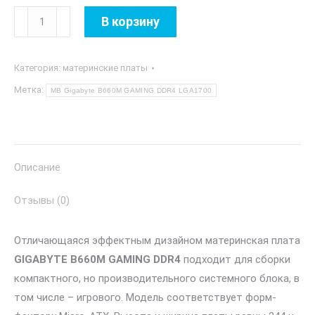
Количество
В корзину
товара
MB
Категория:
материнские платы
Gigabyte
B660M
Метка:
MB Gigabyte B660M GAMING DDR4 LGA1700
GAMING
DDR4
LGA1700
Описание
Отзывы (0)
Отличающаяся эффектным дизайном материнская плата
GIGABYTE B660M GAMING DDR4
подходит для сборки
компактного, но производительного системного блока, в
том числе – игрового. Модель соответствует форм-