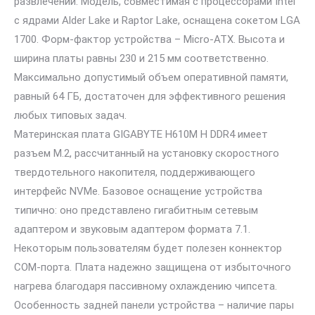
развлечений. Модель, совместимая с процессорами Intel
с ядрами Alder Lake и Raptor Lake, оснащена сокетом LGA
1700. Форм-фактор устройства – Micro-ATX. Высота и
ширина платы равны 230 и 215 мм соответственно.
Максимально допустимый объем оперативной памяти,
равный 64 ГБ, достаточен для эффективного решения
любых типовых задач.
Материнская плата GIGABYTE H610M H DDR4 имеет
разъем M.2, рассчитанный на установку скоростного
твердотельного накопителя, поддерживающего
интерфейс NVMe. Базовое оснащение устройства
типично: оно представлено гигабитным сетевым
адаптером и звуковым адаптером формата 7.1.
Некоторым пользователям будет полезен коннектор
COM-порта. Плата надежно защищена от избыточного
нагрева благодаря пассивному охлаждению чипсета.
Особенность задней панели устройства – наличие пары