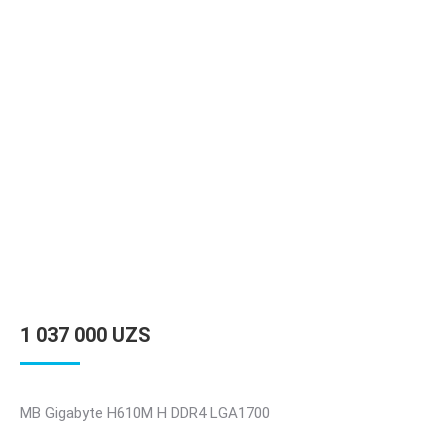
1 037 000
UZS
MB Gigabyte H610M H DDR4 LGA1700