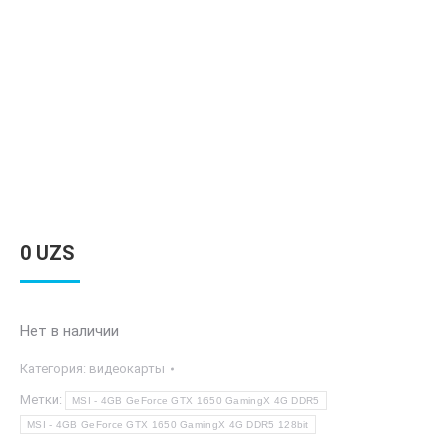
0
UZS
Нет в наличии
Категория:
видеокарты
Метки:
MSI - 4GB GeForce GTX 1650 GamingX 4G DDR5
MSI - 4GB GeForce GTX 1650 GamingX 4G DDR5 128bit