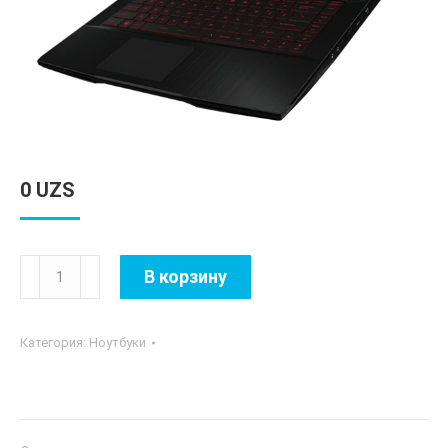
0
UZS
Количество
В корзину
товара
MSI
Категория:
Ноутбуки
GF63
Thin