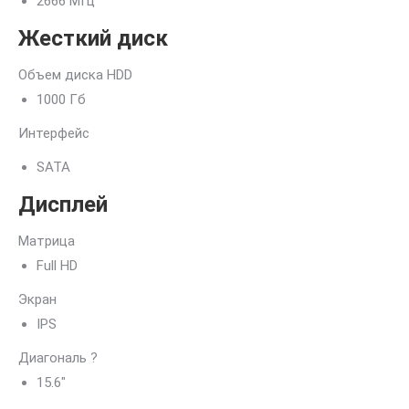
2666 МГц
Жесткий диск
Объем диска HDD
1000 Гб
Интерфейс
SATA
Дисплей
Матрица
Full HD
Экран
IPS
Диагональ
?
15.6″