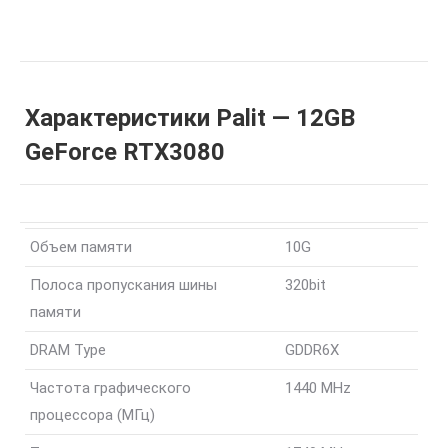
3-
DP
HDMI
V1
Характеристики Palit — 12GB
LHR
GeForce RTX3080
Объем памяти
10G
Полоса пропускания шины
320bit
памяти
DRAM Type
GDDR6X
Частота графического
1440 MHz
процессора (МГц)