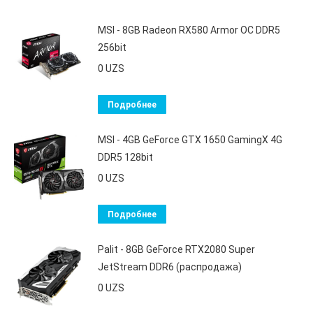
MSI - 8GB Radeon RX580 Armor OC DDR5
256bit
0
UZS
Подробнее
MSI - 4GB GeForce GTX 1650 GamingX 4G
DDR5 128bit
0
UZS
Подробнее
Palit - 8GB GeForce RTX2080 Super
JetStream DDR6 (распродажа)
0
UZS