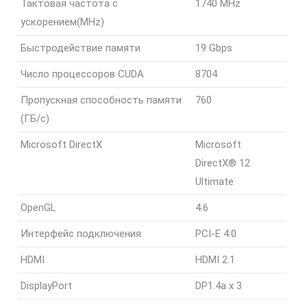
Тактовая частота с
1740 MHz
ускорением(MHz)
Быстродействие памяти
19 Gbps
Число процессоров CUDA
8704
Пропускная способность памяти
760
(ГБ/с)
Microsoft DirectX
Microsoft
DirectX® 12
Ultimate
OpenGL
4.6
Интерфейс подключения
PCI-E 4.0
HDMI
HDMI 2.1
DisplayPort
DP1.4a x 3