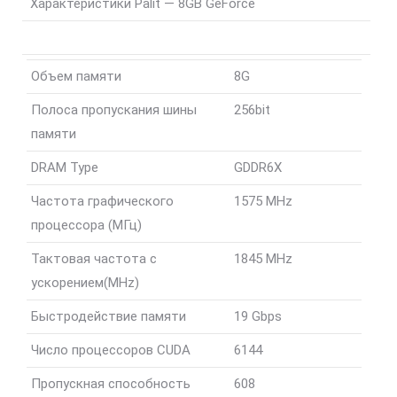
DP
Характеристики Palit — 8GB GeForce
HDMI
V1
LHR
Объем памяти
8G
Полоса пропускания шины
256bit
памяти
DRAM Type
GDDR6X
Частота графического
1575 MHz
процессора (МГц)
Тактовая частота с
1845 MHz
ускорением(MHz)
Быстродействие памяти
19 Gbps
Число процессоров CUDA
6144
Пропускная способность
608