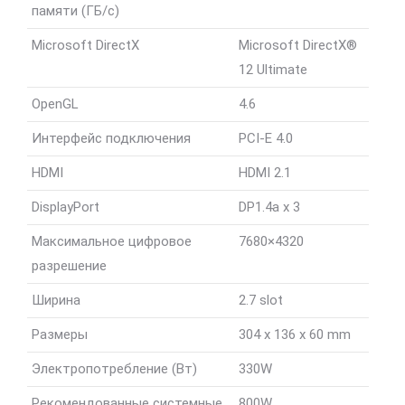
памяти (ГБ/с)
Microsoft DirectX
Microsoft DirectX®
12 Ultimate
OpenGL
4.6
Интерфейс подключения
PCI-E 4.0
HDMI
HDMI 2.1
DisplayPort
DP1.4a x 3
Максимальное цифровое
7680×4320
разрешение
Ширина
2.7 slot
Размеры
304 x 136 x 60 mm
Электропотребление (Вт)
330W
Рекомендованные системные
800W