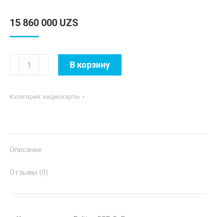
15 860 000
UZS
Количество
В корзину
товара
Palit
Категория:
видеокарты
-
8GB
GeForce
RTX3070Ti
Описание
GAMEROCK
OC
Отзывы (0)
GDDR6
256bit
3-