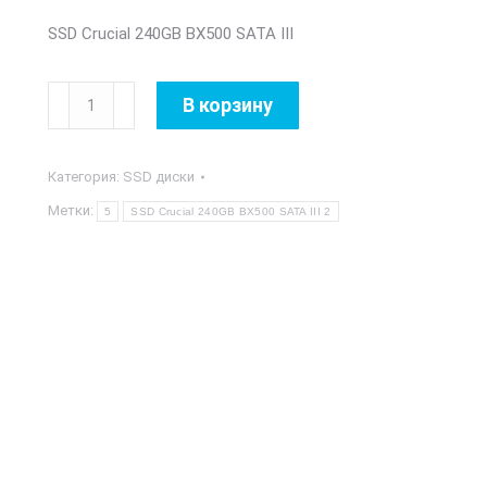
SSD Crucial 240GB BX500 SATA III
Количество
В корзину
товара
SSD
Категория:
SSD диски
Crucial
240GB
Метки:
5
SSD Crucial 240GB BX500 SATA III 2
BX500
SATA
III
2,5"