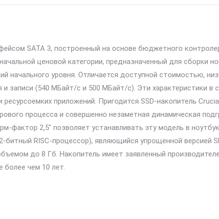
ейсом SATA 3, построенный на основе бюджетного контролера
 начальной ценовой категории, предназначенный для сборки 
ий начального уровня. Отличается доступной стоимостью, ни
и записи (540 МБайт/с и 500 МБайт/с). Эти характеристики в
 ресурсоемких приложений. Пригодится SSD-накопитель Cruci
рового процесса и совершенно незаметная динамическая подгр
м-фактор 2,5″ позволяет устанавливать эту модель в ноутбук
32-битный RISC-процессор), являющийся упрощенной версией S
бъемом до 8 Гб. Накопитель имеет заявленный производителем
 более чем 10 лет.