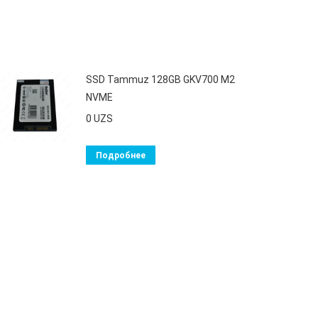
SSD Tammuz 128GB GKV700 M2
NVME
0
UZS
Подробнее