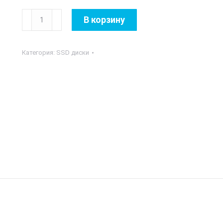
Количество
В корзину
товара
SSD
Категория:
SSD диски
Golden
Memory
128GB
SATA
III
2.5"