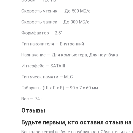
Объем — 120 ГБ
Скорость чтения — До 500 МБ/с
Скорость записи — До 300 МБ/с
Формфактор — 2.5″
Тип накопителя — Внутренний
Назначение — Для компьютера, Для ноутбука
Интерфейс — SATAIII
Тип ячеек памяти — MLC
Габариты (Ш х Г х В) — 90 x 7 x 60 мм
Вес — 74 г
Отзывы
Будьте первым, кто оставил отзыв на 
Ваш адрес email не будет опубликован.
Обязательные 