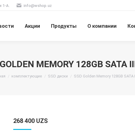
м 1-А.
info@wshop.uz
вости
Акции
Продукты
О компании
Ко
GOLDEN MEMORY 128GB SATA III
десь:
ная
комплектующие
SSD диски
SSD Golden Memory 128GB SATA III
268 400
UZS