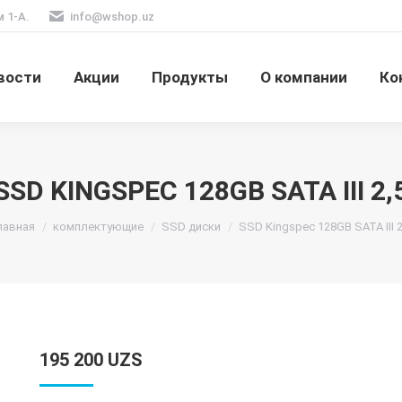
м 1-А.
info@wshop.uz
вости
Акции
Продукты
О компании
Ко
SSD KINGSPEC 128GB SATA III 2,
ы здесь:
лавная
комплектующие
SSD диски
SSD Kingspec 128GB SATA III 2
195 200
UZS