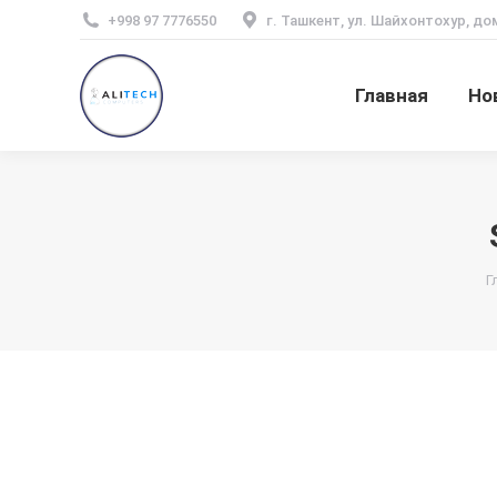
+998 97 7776550
г. Ташкент, ул. Шайхонтохур, до
Главная
Но
В
Г