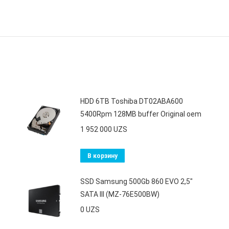
HDD 6TB Toshiba DT02ABA600
5400Rpm 128MB buffer Original oem
1 952 000
UZS
В корзину
SSD Samsung 500Gb 860 EVO 2,5"
SATA III (MZ-76E500BW)
0
UZS