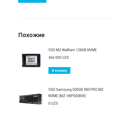
Похожие
SSD M2 WalRam 128GB NVME
366 000
UZS
В корзину
SSD Samsung 500GB 980 PRO M2
NVME (MZ-V8P500BW)
0
UZS