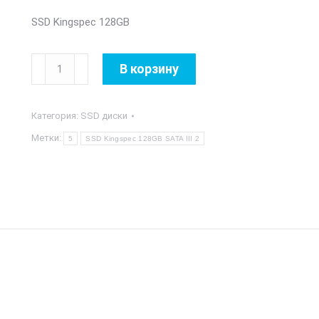
SSD Kingspec 128GB
Количество
В корзину
товара
SSD
Категория:
SSD диски
Kingspec
128GB
Метки:
5
SSD Kingspec 128GB SATA III 2
SATA
III
2,5