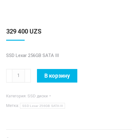
329 400
UZS
SSD Lexar 256GB SATA III
Количество
В корзину
товара
SSD
Категория:
SSD диски
Lexar
256GB
Метка:
SSD Lexar 256GB SATA III
SATA
III