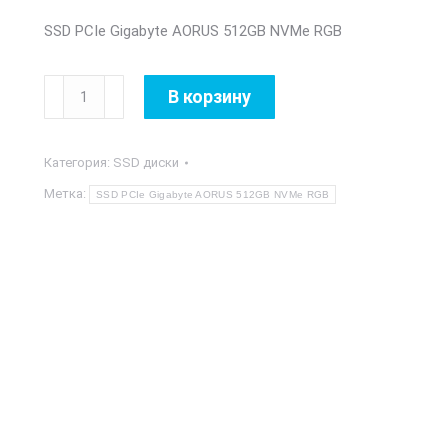
SSD PCIe Gigabyte AORUS 512GB NVMe RGB
Количество
В корзину
товара
SSD
Категория:
SSD диски
PCIe
Gigabyte
Метка:
SSD PCIe Gigabyte AORUS 512GB NVMe RGB
AORUS
512GB
NVMe
RGB