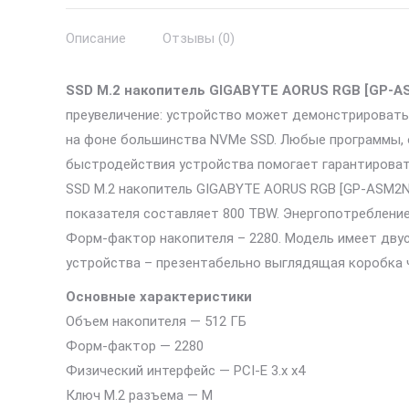
Описание
Отзывы (0)
SSD M.2 накопитель GIGABYTE AORUS RGB [GP-
преувеличение: устройство может демонстрировать 
на фоне большинства NVMe SSD. Любые программы, 
быстродействия устройства помогает гарантировать
SSD M.2 накопитель GIGABYTE AORUS RGB [GP-ASM2NE
показателя составляет 800 TBW. Энергопотребление
Форм-фактор накопителя – 2280. Модель имеет дву
устройства – презентабельно выглядящая коробка 
Основные характеристики
Объем накопителя — 512 ГБ
Форм-фактор — 2280
Физический интерфейс — PCI-E 3.x x4
Ключ M.2 разъема — M