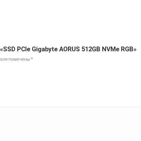
 «SSD PCIe Gigabyte AORUS 512GB NVMe RGB»
поля помечены
*