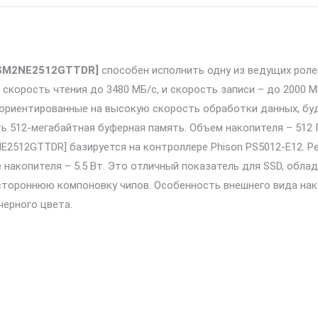
ASM2NE2512GTTDR]
способен исполнить одну из ведущих роле
скорость чтения до 3480 МБ/с, и скорость записи – до 2000
ориентированные на высокую скорость обработки данных, буд
 512-мегабайтная буферная память. Объем накопителя – 512 
2512GTTDR] базируется на контроллере Phison PS5012-E12. Ре
 накопителя – 5.5 Вт. Это отличный показатель для SSD, обл
стороннюю компоновку чипов. Особенность внешнего вида нак
черного цвета.