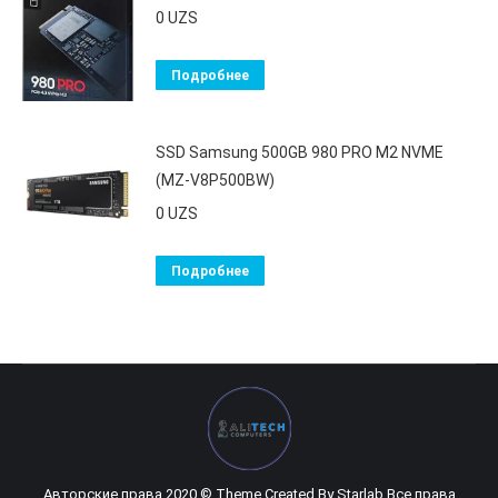
0
UZS
Подробнее
SSD Samsung 500GB 980 PRO M2 NVME
(MZ-V8P500BW)
0
UZS
Подробнее
Авторские права 2020 © Theme Created By
Starlab
Все права