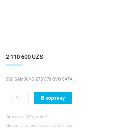
2 110 600
UZS
SSD SAMSUNG 2TB 870 QVO SATA
Количество
В корзину
товара
SSD
Категория:
SSD диски
SAMSUNG
2TB
Метка:
SSD SAMSUNG 2TB 870 QVO SATA