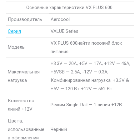
Основные характеристики VX PLUS 600
Производитель
Aerocool
Серия
VALUE Series
VX PLUS 600
найти похожий блок
Модель
питания
+3.3V — 20A, +5V — 17A, +12V — 46A,
Максимальная
+5VSB — 2.5A, -12V — 0.3A;
нагрузка
Комбинированная нагрузка: +3.3V &
+5V — 120 Вт +12V — 552 Вт
Количество
Режим Single-Rail — 1 линия +12В
линий +12V
Цвета,
использованные
Черный
в оформлении