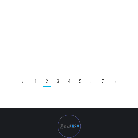
HP EliteOne 800 G8
18 422 000
UZS
←
1
2
3
4
5
…
7
→