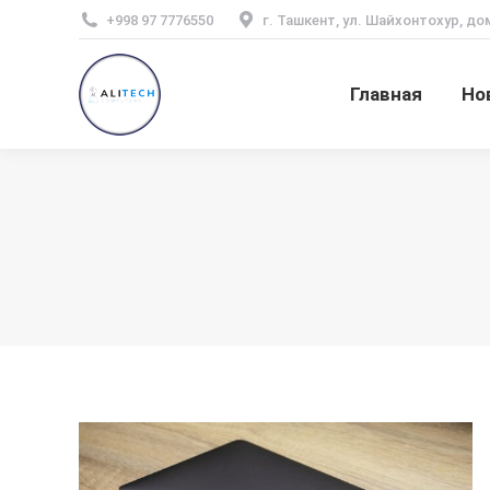
+998 97 7776550
г. Ташкент, ул. Шайхонтохур, до
Главная
Но