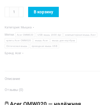
Количество
В корзину
товара
Acer
Категория:
Мышка
OMW020
Метки:
Acer OMW020
USB мышь 1600 dpi
компьютерная мышь Acer
купить Acer OMW020
мышь Acer
мышь для ноутбука
Оптическая мышь
проводная мышь USB
Бренд:
Acer
Описание
Отзывы (0)
🖱️ Acer OMW020 — надёжная