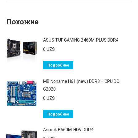
Похожие
ASUS TUF GAMING B460M-PLUS DDR4
0
UZS
Подробнее
MB Noname H61 (new) DDR3 + CPU DС
G2020
0
UZS
Подробнее
Asrock B560M-HDV DDR4