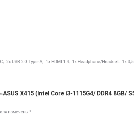
e-C, 2x USB 2.0 Type-A, 1x HDMI 1.4, 1x Headphone/Headset, 1x
ASUS X415 (Intel Core i3-1115G4/ DDR4 8GB/ SS
поля помечены
*