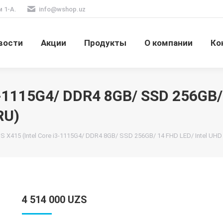
м 1-А.
info@wshop.uz
вости
Акции
Продукты
О компании
Ко
-1115G4/ DDR4 8GB/ SSD 256GB/
RU)
 X415 (Intel Core i3-1115G4/ DDR4 8GB/ SSD 256GB/ 14 FHD LED/ Intel UH
4 514 000
UZS