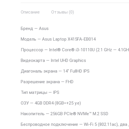
Описание
Отзывы (0)
Бренд — Asus
Модель — Asus Laptop X415FA-EB014
Процессор — Intel® Core® i3-10110U (2.1 GHz — 4.1GH
Видеокарта — Intel UHD Graphics
Диагональ экрана — 14″ FullHD IPS
Разрешение экрана — FHD
Тип матрицы — IPS
ОЗУ — 4GB DDR4 (8GB=+25 у.е)
Накопитель — 256GB PCIe® NVMe™ M.2 SSD
Беспроводное подключение — Wi-Fi 5 (802.11ac), два 