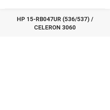
HP 15-RB047UR (536/537) /
СELERON 3060
Вы здесь: