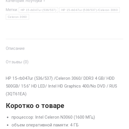
Категория:
Ноутбуки
Метки:
HP 15-rb047ur (536/537)
HP 15-rb047ur (536/537) /Сeleron 3060
Сeleron 3060
Описание
Отзывы (0)
HP 15-rb047ur (536/537) /Сeleron 3060/ DDR3 4 GB/ HDD
500GB/ 15.6″ HD LED/ Intel HD Graphics 400/No DVD / RUS
(3QT61EA)
Коротко о товаре
процессор: Intel Celeron N3060 (1600 МГц)
объем оперативной памяти: 4 ГБ