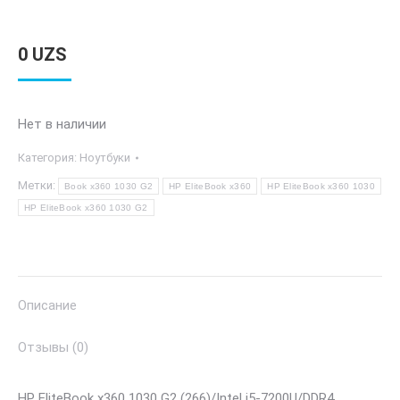
0
UZS
Нет в наличии
Категория:
Ноутбуки
Метки:
Book x360 1030 G2
HP EliteBook x360
HP EliteBook x360 1030
HP EliteBook x360 1030 G2
Описание
Отзывы (0)
HP EliteBook x360 1030 G2 (266)/Intel i5-7200U/DDR4