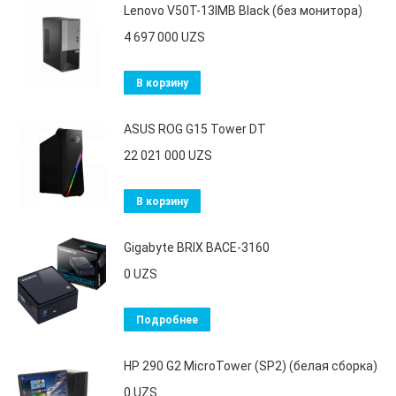
Lenovo V50T-13IMB Black (без монитора)
4 697 000
UZS
В корзину
ASUS ROG G15 Tower DT
22 021 000
UZS
В корзину
Gigabyte BRIX BACE-3160
0
UZS
Подробнее
HP 290 G2 MicroTower (SP2) (белая сборка)
0
UZS