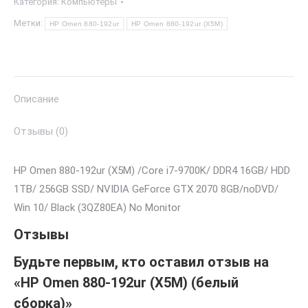
Категория:
Компьютеры
Метки:
HP Omen 880-192ur
HP Omen 880-192ur (X5M)
Описание
Отзывы (0)
HP Omen 880-192ur (X5M) /Core i7-9700K/ DDR4 16GB/ HDD
1TB/ 256GB SSD/ NVIDIA GeForce GTX 2070 8GB/noDVD/
Win 10/ Black (3QZ80EA) No Monitor
Отзывы
Будьте первым, кто оставил отзыв на
«HP Omen 880-192ur (X5M) (белый
сборка)»