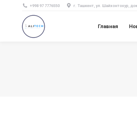
+998 97 7776550
г. Ташкент, ул. Шайхонтохур, до
Главная
Но