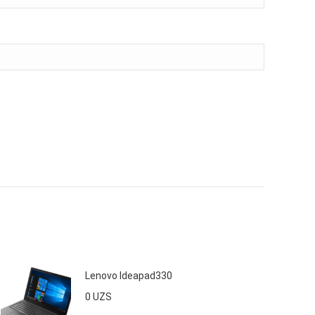
Lenovo Ideapad330
0
UZS