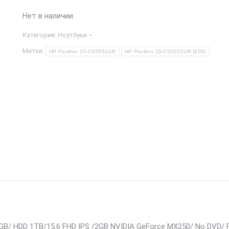
Нет в наличии
Категория:
Ноутбуки
Метки:
HP Pavilion 15-CS2051UR
HP Pavilion 15-CS2051UR (655)
4 8GB/ HDD 1TB/15.6 FHD IPS /2GB NVIDIA GeForce MX250/ No DVD/