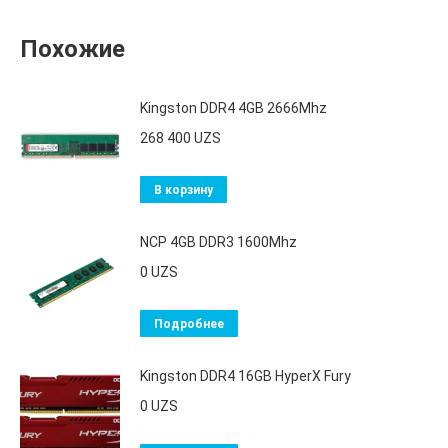
Похожие
Kingston DDR4 4GB 2666Mhz
268 400
UZS
В корзину
NCP 4GB DDR3 1600Mhz
0
UZS
Подробнее
Kingston DDR4 16GB HyperX Fury
0
UZS