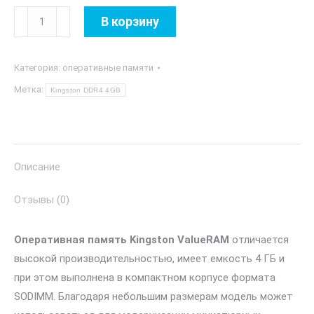
Количество
В корзину
товара
Kingston
Категория:
оперативные памяти
DDR4
4GB
Метка:
Kingston DDR4 4GB
2666Mhz
SODIMM
Описание
Отзывы (0)
Оперативная память Kingston ValueRAM
отличается
высокой производительностью, имеет емкость 4 ГБ и
при этом выполнена в компактном корпусе формата
SODIMM. Благодаря небольшим размерам модель может