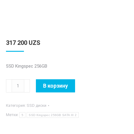
317 200
UZS
SSD Kingspec 256GB
Количество
В корзину
товара
SSD
Категория:
SSD диски
Kingspec
256GB
Метки:
5
SSD Kingspec 256GB SATA III 2
SATA
III