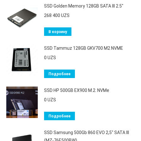
SSD Golden Memory 128GB SATA III 2.5"
268 400
UZS
В корзину
SSD Tammuz 128GB GKV700 M2 NVME
0
UZS
Подробнее
SSD HP 500GB EX900 M.2. NVMe
0
UZS
Подробнее
SSD Samsung 500Gb 860 EVO 2,5" SATA III
(MZ-76E500BW)