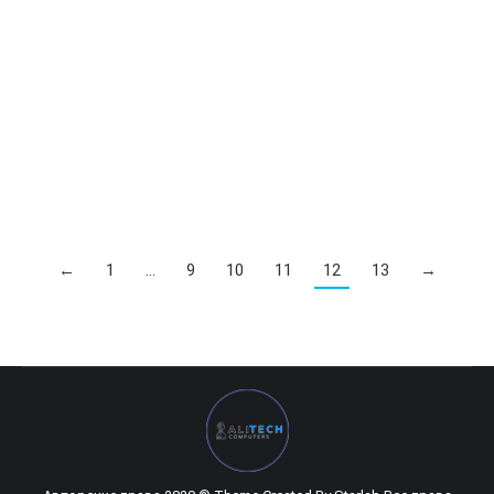
MB Noname H81 (new) DDR3 + CPU i3-4130
0
UZS
MB Noname H81 (new) DDR3 + CPU i3-4130
←
1
…
9
10
11
12
13
→