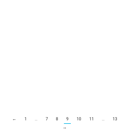
MB GigaByte Z390D
0
UZS
←
1
…
7
8
9
10
11
…
13
→