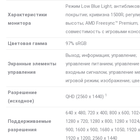
Режим Low Blue Light; антиблико
Характеристики
покрытие; кривизна 1500R; регул
монитора
высоты; AMD Freesync™ Premium;
совместимость с игровыми конс
Цветовая гамма
97% sRGB
Выход; информация; управление;
Экранные элементы
управление питанием; управление
управления
входным сигналом; управление м
игровой режим; изображение; цв
Разрешение
1
QHD (2560 x
1440)
(исходное)
640 x 480; 720 x 400; 800 x 600; 102
Поддерживаемые
1280 x 720; 1280 x 800; 1280 x 1024
разрешения
900; 1600 x 900; 1680 x 1050; 1920 x
1920 x 1200; 2560 x 1440