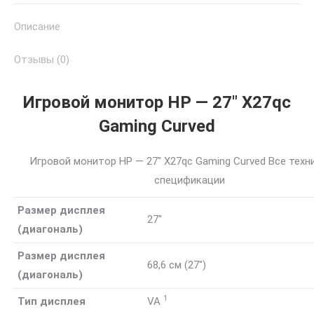
Gaming
Описание
Curved
Monitor
Отзывы (0)
Игровой монитор HP — 27″ X27qc
Gaming Curved
Игровой монитор HP — 27″ X27qc Gaming Curved Все техн
спецификации
Размер дисплея
27″
(диагональ)
Размер дисплея
68,6 см (27″)
(диагональ)
1
Тип дисплея
VA