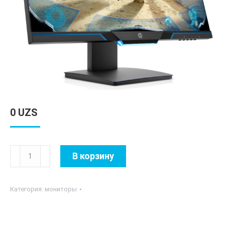
0
UZS
Количество
В корзину
товара
HP
Категория:
мониторы
-
27"
X27qc