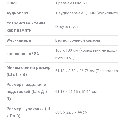
HDMI
1 разъем HDMI 2.0
Аудиопорт
1 аудиоразъем 3,5 мм (аудиовыхо
Устройство чтения
Отсутствует
карт памяти
Web-камера
Без встроенной камеры
100 x 100 мм (кронштейн не входи
крепление VESA
комплект)
Минимальный размер
61,13 x 8,53 x 36,76 см
(Без подста
(Ш x Г x В)
Размеры изделия с
подставкой (Ш x Д x
61,13 x 21,15 x 51,11 см
В)
Размеры упаковки (Ш
68,8 x 22,5 x 44 см
x Г x В)