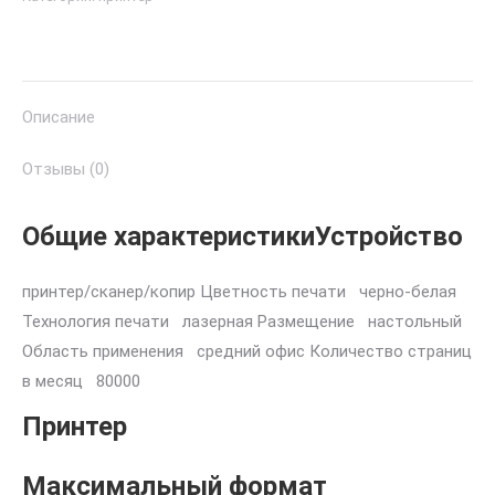
-
LaserJet
Pro
M428dw
Описание
(A4
38стр/
Отзывы (0)
мин512MbLCD
лазерное
Общие характеристикиУстройство
МФУUSB2.0Wi-
Fiдвуст.печатьDADF)
принтер/сканер/копир Цветность печати черно-белая
Технология печати лазерная Размещение настольный
Область применения средний офис Количество страниц
в месяц 80000
Принтер
Максимальный формат