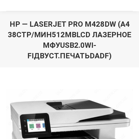
HP — LASERJET PRO M428DW
(A4
38СТР/МИН512MBLCD ЛАЗЕРНОЕ
МФУUSB2.0WI-
FIДВУСТ.ПЕЧАТЬDADF)
Вы здесь: