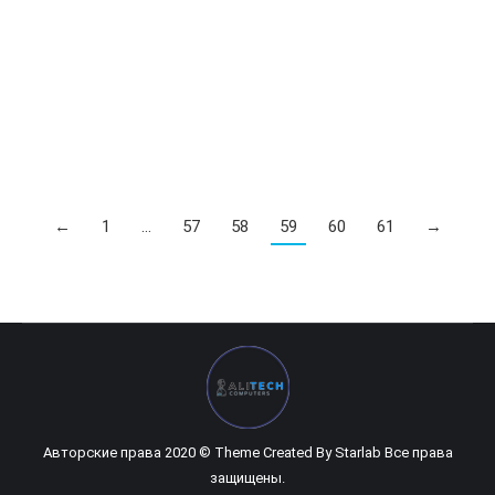
UPS MYPRO 650VA
0
UZS
UPS MYPRO 650VA
←
1
…
57
58
59
60
61
→
Авторские права 2020 © Theme Created By
Starlab
Все права
защищены.