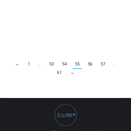
Sapphire — 6GB Radeon RX5600 XT DDR5 Pulse
0
UZS
←
1
…
53
54
55
56
57
…
61
→