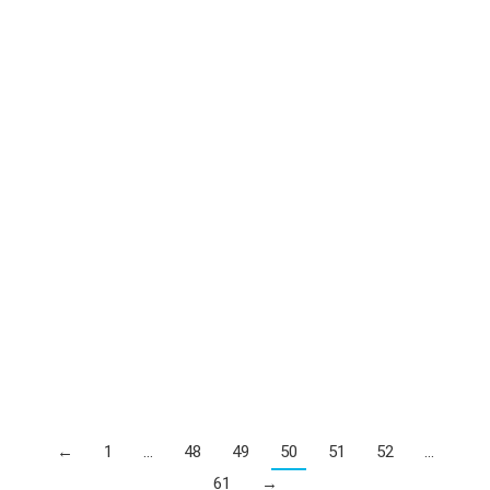
MB MSI H510M PRO-E DDR4 LGA1200 (без М2)
976 000
UZS
←
1
…
48
49
50
51
52
…
61
→