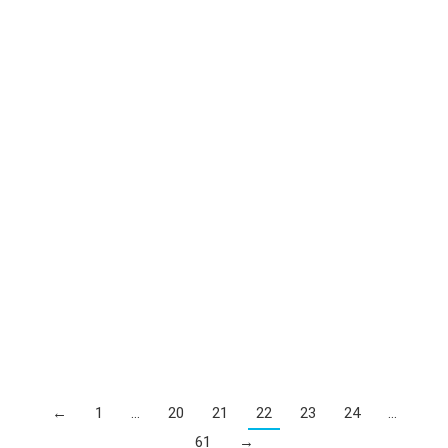
MT-R545 2.4Ghz Wireless Mouse 3 buttons blue
48 800
UZS
←
1
…
20
21
22
23
24
…
61
→