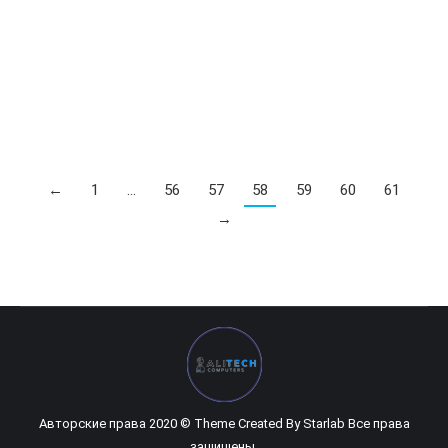
SSD Tammuz 128GB GKV700 M2 NVME
0
UZS
SSD Tammuz 128GB GKV700 M2 NVME
←
1
…
56
57
58
59
60
61
→
Авторские права 2020 © Theme Created By
Starlab
Все права
защищены.