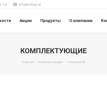
м 1-А.
info@wshop.uz
вости
Акции
Продукты
О компании
Ко
КОМПЛЕКТУЮЩИЕ
Вы здесь:
Главная
комплектующие
Страница 60